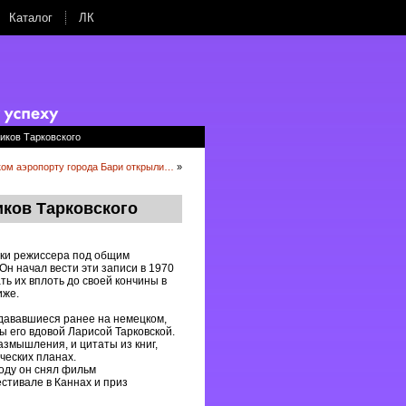
Каталог
ЛК
иков Тарковского
ком аэропорту города Бари открыли…
»
иков Тарковского
ики режиссера под общим
н начал вести эти записи в 1970
ть их вплоть до своей кончины в
иже.
дававшиеся ранее на немецком,
ы его вдовой Ларисой Тарковской.
азмышления, и цитаты из книг,
ческих планах.
году он снял фильм
тивале в Каннах и приз