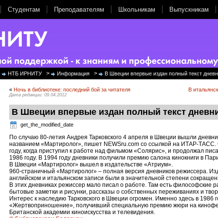
Студентам
Преподавателям
Школьникам
Выпускникам
>
>
НТБ ИРНИТУ
Информация
В Швеции впервые издан полный текст дневн
«
Ночь в библиотеке: последний бой за читателя
В итальянс
Дата редакции: 09.04.2012
В Швеции впервые издан полный текст дневн
get_the_modified_date
По случаю 80-летия Андрея Тарковского 4 апреля в Швеции вышли дневн
названием «Мартиролог», пишет NEWSru.com со ссылкой на ИТАР-ТАСС. О
году, когда приступил к работе над фильмом «Солярис», и продолжал писа
1986 году. В 1994 году дневники получили премию салона кинокниги в Пар
В Швеции «Мартиролог» вышел в издательстве «Атриум».
960-страничный «Мартиролог» – полная версия дневников режиссера. Из
английском и итальянском записи были в значительной степени сокращен
В этих дневниках режиссер мало писал о работе. Там есть философские р
бытовые заметки и рисунки, рассказы о собственных переживаниях и твор
Интерес к наследию Тарковского в Швеции огромен. Именно здесь в 1986 
«Жертвоприношение», получивший специальную премию жюри на кинофес
Британской академии киноискусства и телевидения.