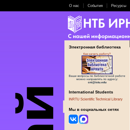
О нас
События
Ресурсы
Электронная библиотека
Как начать работу?
Ваши вопросы по библиотечной работе
можно направлять по адресу:
cni@istu.edu
International Students
INRTU Scientific Technical Library
Мы в социальных сетях