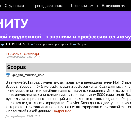
Студентам
Преподавателям
Школьникам
Выпускникам
>
>
НТБ ИРНИТУ
Электронные ресурсы
Scopus
«
Система Техэксперт
Дата редакции: 03.02.2012
Scopus
get_the_modified_date
В течение 2012 года студентам, аспирантам и преподавателям ИрГТУ пре
Scopus. Scopus — библиографическая и реферативная база данных и ин
цитируемости статей, опубликованных в научных изданиях. Индексирует 
по техническим, медицинским и гуманитарным наукам 5000 издателей. Б
журналы, материалы конференций и сериальные книжные издания. Разра
является издательская корпорация Elsevier. База данных доступна на усл
интерфейс. Поисковый аппарат SCOPUS интегрирован с поисковой систем
и патентной базой данных.
Подробнее…
Дата редакции: 03.02.2012