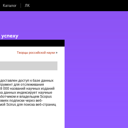
Каталог
ЛК
Творцы российской науки
»
доставлен доступ к базе данных
струмент для отслеживания
18 000 названий научных изданий
аза данных индексирует научные
ботчиком и владельцем Scopus
овиях подписки через веб-
ой Scirus для поиска веб-страниц