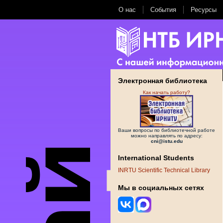
О нас
События
Ресурсы
Электронная библиотека
Как начать работу?
Ваши вопросы по библиотечной работе
можно направлять по адресу:
cni@istu.edu
International Students
INRTU Scientific Technical Library
Мы в социальных сетях